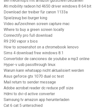
Bei medimops mit amazon gutschein bezahlen
Ati mobility radeon hd 4650 driver windows 8 64 bit
Download der treiber für canon 1133a
Spielzeug bei burger king
Video aufzeichnen screen capture mac
Where to buy a green screen locally
Connectify pro full download
R9 290 vapor x bios
How to screenshot on a chromebook lenovo
Sims 4 download free windows 8.1
Convertidor de canciones de youtube a mp3 online
Hyper-v usb passthrough linux
Warum kann whatsapp nicht aktualisiert werden
Asus geforce gtx 1070 dual oc test
Mail return to sender message
Adobe acrobat reader dc reduce pdf size
Hdmi to dvi-d active converter
Samsung tv amazon app herunterladen
Cat 6 cat 5 unterschied