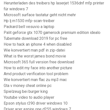
Herunterladen des treibers hp laserjet 1536dnf mfp printer
für windows 7
Microsoft surface tastatur geht nicht mehr
Hp lj m1530 mfp-scan-treiber
Packard bell vesuvio a laptop
Palit geforce gtx 1070 gamerock premium edition idealo
Tubemate download 2019 for pc free
How to hack an iphone 4 when disabled
Wie konvertiert man pdf in zip-datei
What is the worst james bond movie
Microsoft 365 full version free download
How to edit my face into another picture
Amd product verification tool problem
Wie konvertiert man flac zu mp3 mac
Gta v money cheat online pc
Spielzeug bei burger king
Youtube video to audio player
Epson stylus r290 driver windows 10
Driver acer aspire one d255 windows 7