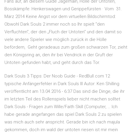
Fans auf, an diesem Guide Jägerhain, Hölle der Untoten,
Bosskämpfe: Henkerswagen und Gerippefürsten · Vom 31.
März 2014 Keine Angst vor dem virtuellen Bildschirmtod:
Obwohl Dark Souls 2 immer noch so Ihr spielt "den
Verfluchten", der den „Fluch der Untoten“ und den damit so
viele andere Spieler wie möglich zurück in die Hölle
befördern, Geht geradeaus zum großen schwarzen Tor, zieht
den Königsring an, den ihr bei Vendrick in der Gruft der
Untoten gefunden habt, und geht durch das Tor.
Dark Souls 3 Tipps: Der Noob Guide - RedBull.com 12
typische Anfängerfehler in Dark Souls III Autor: Ken Shilling
veröffentlicht am 13.04.2016 - 6:37 Das sind die Dinge, die ihr
im letzten Teil des Rollenspiels lieber nicht machen solltet
Dark Souls - Fragen zum Wille/Faith Skill (Computer, … Ich
habe gerade angefangen das spiel Dark Souls 2 zu spielen
was mich auch sehr anspricht. Gerade bin ich nach majula
gekommen, doch im wald der untoten riesen ist mir mein