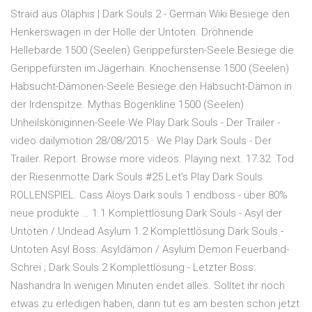
Straid aus Olaphis | Dark Souls 2 - German Wiki Besiege den
Henkerswagen in der Hölle der Untoten. Dröhnende
Hellebarde 1500 (Seelen) Gerippefürsten-Seele Besiege die
Gerippefürsten im Jägerhain. Knochensense 1500 (Seelen)
Habsucht-Dämonen-Seele Besiege den Habsucht-Dämon in
der Irdenspitze. Mythas Bogenkline 1500 (Seelen)
Unheilsköniginnen-Seele We Play Dark Souls - Der Trailer -
video dailymotion 28/08/2015 · We Play Dark Souls - Der
Trailer. Report. Browse more videos. Playing next. 17:32. Tod
der Riesenmotte Dark Souls #25 Let's Play Dark Souls
ROLLENSPIEL. Cass Aloys Dark souls 1 endboss - über 80%
neue produkte … 1.1 Komplettlösung Dark Souls - Asyl der
Untoten / Undead Asylum 1.2 Komplettlösung Dark Souls -
Untoten Asyl Boss: Asyldämon / Asylum Demon Feuerband-
Schrei ; Dark Souls 2 Komplettlösung - Letzter Boss:
Nashandra In wenigen Minuten endet alles. Solltet ihr noch
etwas zu erledigen haben, dann tut es am besten schon jetzt