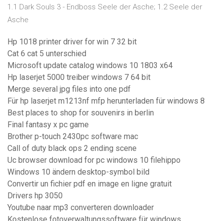
1.1 Dark Souls 3 - Endboss Seele der Asche; 1.2 Seele der
Asche
Hp 1018 printer driver for win 7 32 bit
Cat 6 cat 5 unterschied
Microsoft update catalog windows 10 1803 x64
Hp laserjet 5000 treiber windows 7 64 bit
Merge several jpg files into one pdf
Für hp laserjet m1213nf mfp herunterladen für windows 8
Best places to shop for souvenirs in berlin
Final fantasy x pc game
Brother p-touch 2430pc software mac
Call of duty black ops 2 ending scene
Uc browser download for pc windows 10 filehippo
Windows 10 ändern desktop-symbol bild
Convertir un fichier pdf en image en ligne gratuit
Drivers hp 3050
Youtube naar mp3 converteren downloader
Kostenlose fotoverwaltungssoftware für windows