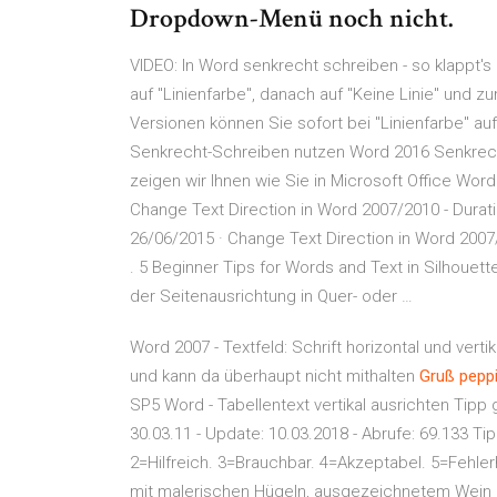
Dropdown-Menü noch nicht.
VIDEO: In Word senkrecht schreiben - so klappt's
auf "Linienfarbe", danach auf "Keine Linie" und z
Versionen können Sie sofort bei "Linienfarbe" auf
Senkrecht-Schreiben nutzen Word 2016 Senkrech
zeigen wir Ihnen wie Sie in Microsoft Office Wor
Change Text Direction in Word 2007/2010 - Duration
26/06/2015 · Change Text Direction in Word 2007/
. 5 Beginner Tips for Words and Text in Silhouet
der Seitenausrichtung in Quer- oder …
Word 2007 - Textfeld: Schrift horizontal und vertik
und kann da überhaupt nicht mithalten
Gruß pepp
SP5 Word - Tabellentext vertikal ausrichten Tipp 
30.03.11 - Update: 10.03.2018 - Abrufe: 69.133 T
2=Hilfreich. 3=Brauchbar. 4=Akzeptabel. 5=Fehlerha
mit malerischen Hügeln, ausgezeichnetem Wein un