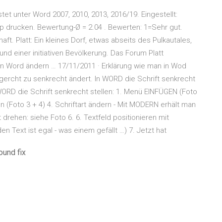
stet unter Word 2007, 2010, 2013, 2016/19. Eingestellt:
ipp drucken. Bewertung-Ø = 2.04 . Bewerten: 1=Sehr gut.
ft. Platt: Ein kleines Dorf, etwas abseits des Pulkautales,
d einer initiativen Bevölkerung. Das Forum Platt
g in Word ändern … 17/11/2011 · Erklärung wie man in Wod
ercht zu senkrecht ändert. In WORD die Schrift senkrecht
 WORD die Schrift senkrecht stellen: 1. Menü EINFÜGEN (Foto
en (Foto 3 + 4) 4. Schriftart ändern - Mit MODERN erhält man
 drehen: siehe Foto 6. 6. Textfeld positionieren mit
n Text ist egal - was einem gefällt …) 7. Jetzt hat
ound fix