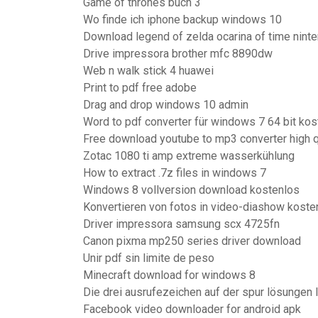
Game of thrones buch 3
Wo finde ich iphone backup windows 10
Download legend of zelda ocarina of time nint
Drive impressora brother mfc 8890dw
Web n walk stick 4 huawei
Print to pdf free adobe
Drag and drop windows 10 admin
Word to pdf converter für windows 7 64 bit ko
Free download youtube to mp3 converter high q
Zotac 1080 ti amp extreme wasserkühlung
How to extract .7z files in windows 7
Windows 8 vollversion download kostenlos
Konvertieren von fotos in video-diashow kost
Driver impressora samsung scx 4725fn
Canon pixma mp250 series driver download
Unir pdf sin limite de peso
Minecraft download for windows 8
Die drei ausrufezeichen auf der spur lösungen 
Facebook video downloader for android apk