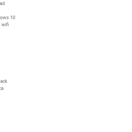
oad
ndows 10
 wifi
back
ca