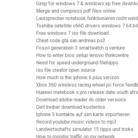
Gimp for windows 7 & windows xp free downl
Merge and compress pdf files online
Lautsprecher notebook funktionieren nicht wi
Toshiba satellite c660 drivers windows 7 64 bit
Free windows 7 iso file download
Cheat code gta san andreas ps2
Fossil generation 3 smartwatch q venture
How to enter bios setup lenovo thinkcentre
Need for speed underground filehippo
Iso file creator open source
How much is the iphone 6 plus verizon
Xbox 360 wireless racing wheel pc force feed
Huawei matebook x pro release date south afri
Download adobe reader dc older versions
Dell treiber download kostenlos
Iphone 5 kontakte auf sim karte importieren
Record youtube music videos to mp3
Landwirtschafts simulator 15 tipps und tricks
How to monitor traffic on my network