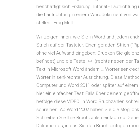
beschäftigt sich Erklärung Tutorial - Laufrichtun
die Laufrichtung in einem Worddokument von wag
stellen | Frag Mutti
Wir zeigen Ihnen, wie Sie in Word und jedem a
Strich auf der Tastatur. Einen geraden Strich ("P
ohne viel Aufwand eingeben: Drücken Sie gleichze
befindet) und die Taste [><] (rechts neben der 
Text in Microsoft Word ändern … Wörter senkrec
Wörter in senkrechter Ausrichtung. Diese Meth
Computer und Word 2011 oder später auf einem Ma
hier ein einfacher Test: Falls über deinem geöf
befolge diese VIDEO: In Word Bruchzahlen schre
schreiben. Ab Word 2007 haben Sie die Möglichk
Schreiben Sie Ihre Bruchzahlen einfach so: Gehe
Dokumentes, in das Sie den Bruch einfügen möch
…