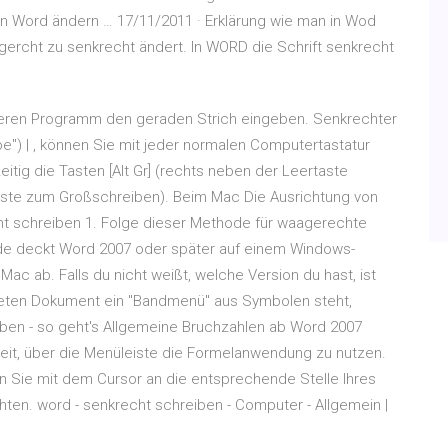
g in Word ändern … 17/11/2011 · Erklärung wie man in Wod
ercht zu senkrecht ändert. In WORD die Schrift senkrecht
nderen Programm den geraden Strich eingeben. Senkrechter
ipe") | , können Sie mit jeder normalen Computertastatur
itig die Tasten [Alt Gr] (rechts neben der Leertaste
Taste zum Großschreiben). Beim Mac Die Ausrichtung von
ht schreiben 1. Folge dieser Methode für waagerechte
ode deckt Word 2007 oder später auf einem Windows-
c ab. Falls du nicht weißt, welche Version du hast, ist
fneten Dokument ein "Bandmenü" aus Symbolen steht,
iben - so geht's Allgemeine Bruchzahlen ab Word 2007
eit, über die Menüleiste die Formelanwendung zu nutzen.
n Sie mit dem Cursor an die entsprechende Stelle Ihres
ten. word - senkrecht schreiben - Computer - Allgemein |