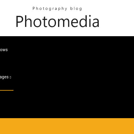
dows
ages