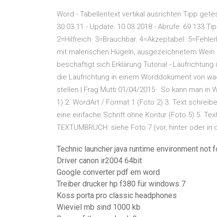
Word - Tabellentext vertikal ausrichten Tipp gete
30.03.11 - Update: 10.03.2018 - Abrufe: 69.133 T
2=Hilfreich. 3=Brauchbar. 4=Akzeptabel. 5=Fehlerha
mit malerischen Hügeln, ausgezeichnetem Wein un
beschäftigt sich Erklärung Tutorial - Laufrichtun
die Laufrichtung in einem Worddokument von wag
stellen | Frag Mutti 01/04/2015 · So kann man in
1) 2. WordArt / Format 1 (Foto 2) 3. Text schreib
eine einfache Schrift ohne Kontur (Foto 5) 5. Text
TEXTUMBRUCH: siehe Foto 7 (vor, hinter oder in de
Technic launcher java runtime environment not f
Driver canon ir2004 64bit
Google converter pdf em word
Treiber drucker hp f380 für windows 7
Koss porta pro classic headphones
Wieviel mb sind 1000 kb