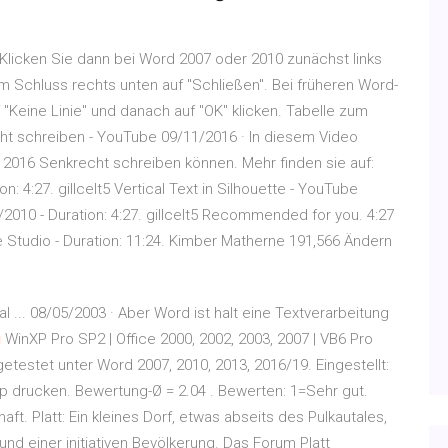
 Klicken Sie dann bei Word 2007 oder 2010 zunächst links
um Schluss rechts unten auf "Schließen". Bei früheren Word-
 "Keine Linie" und danach auf "OK" klicken. Tabelle zum
t schreiben - YouTube 09/11/2016 · In diesem Video
d 2016 Senkrecht schreiben können. Mehr finden sie auf:
: 4:27. gillcelt5 Vertical Text in Silhouette - YouTube
2010 - Duration: 4:27. gillcelt5 Recommended for you. 4:27
te Studio - Duration: 11:24. Kimber Matherne 191,566 Ändern
al ... 08/05/2003 · Aber Word ist halt eine Textverarbeitung
i
WinXP Pro SP2 | Office 2000, 2002, 2003, 2007 | VB6 Pro
getestet unter Word 2007, 2010, 2013, 2016/19. Eingestellt:
ipp drucken. Bewertung-Ø = 2.04 . Bewerten: 1=Sehr gut.
ft. Platt: Ein kleines Dorf, etwas abseits des Pulkautales,
d einer initiativen Bevölkerung. Das Forum Platt