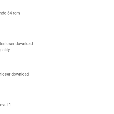
endo 64 rom
stenloser download
uality
enloser download
level 1