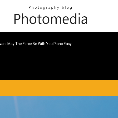
Wars May The Force Be With You Piano Easy