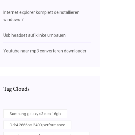
Internet explorer komplett deinstallieren
windows 7
Usb headset auf klinke umbauen
Youtube naar mp3 converteren downloader
Tag Clouds
Samsung galaxy s3 neo 16gb
Ddr4 2666 vs 2400 performance