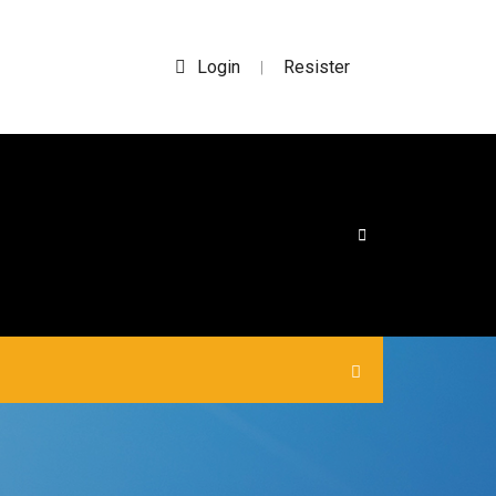
Login
Resister
|