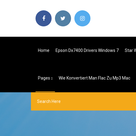
Home
Epson Dx7400 Drivers Windows 7
Star 
Pages
Wie Konvertiert Man Flac Zu Mp3 Mac