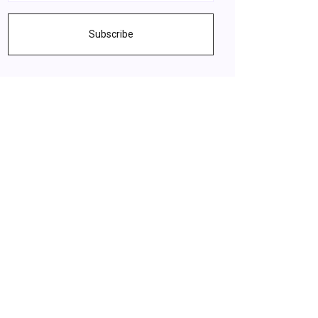
Subscribe