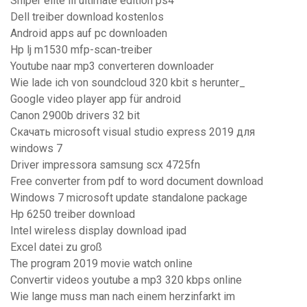
Sniper elite iii ultimate edition ps4
Dell treiber download kostenlos
Android apps auf pc downloaden
Hp lj m1530 mfp-scan-treiber
Youtube naar mp3 converteren downloader
Wie lade ich von soundcloud 320 kbit s herunter_
Google video player app für android
Canon 2900b drivers 32 bit
Скачать microsoft visual studio express 2019 для
windows 7
Driver impressora samsung scx 4725fn
Free converter from pdf to word document download
Windows 7 microsoft update standalone package
Hp 6250 treiber download
Intel wireless display download ipad
Excel datei zu groß
The program 2019 movie watch online
Convertir videos youtube a mp3 320 kbps online
Wie lange muss man nach einem herzinfarkt im