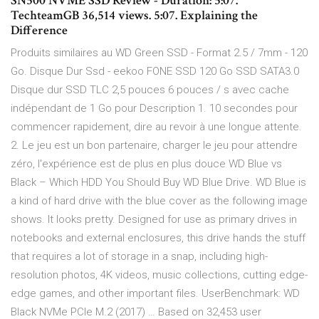
SN500 NVME SSD Review - Duration: 5:07.
TechteamGB 36,514 views. 5:07. Explaining the
Difference
Produits similaires au WD Green SSD - Format 2.5 / 7mm - 120
Go. Disque Dur Ssd - eekoo FONE SSD 120 Go SSD SATA3.0
Disque dur SSD TLC 2,5 pouces 6 pouces / s avec cache
indépendant de 1 Go pour Description 1. 10 secondes pour
commencer rapidement, dire au revoir à une longue attente.
2. Le jeu est un bon partenaire, charger le jeu pour attendre
zéro, l'expérience est de plus en plus douce WD Blue vs
Black – Which HDD You Should Buy WD Blue Drive. WD Blue is
a kind of hard drive with the blue cover as the following image
shows. It looks pretty. Designed for use as primary drives in
notebooks and external enclosures, this drive hands the stuff
that requires a lot of storage in a snap, including high-
resolution photos, 4K videos, music collections, cutting edge-
edge games, and other important files. UserBenchmark: WD
Black NVMe PCIe M.2 (2017) … Based on 32,453 user